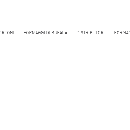
PARTNER
NEWS E FIERE
CONTATTI
ORTONI
FORMAGGI DI BUFALA
DISTRIBUTORI
FORMA